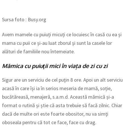
Sursa foto : Busy.org
Avem mamele cu puiuți micuți ce locuiesc în casă cu ea și
mama cu puii ce și-au luat zborul şi sunt la casele lor
alături de familiile nou întemeiate.
Mămica cu puiuţii mici în viața de zi cu zi
Sigur are un serviciu de cel puţin 8 ore. Apoi un alt serviciu
acasă în care își ia în serios meseria de mamă, soție,
bucătăreasă, menajeră, s.a.m.d. Această mămică și-a
format o rutină și știe că asta trebuie să facă zilnic. Chiar
dacă de multe ori este foarte obositor, nu va simţi
oboseala pentru că tot ce face, face cu drag.