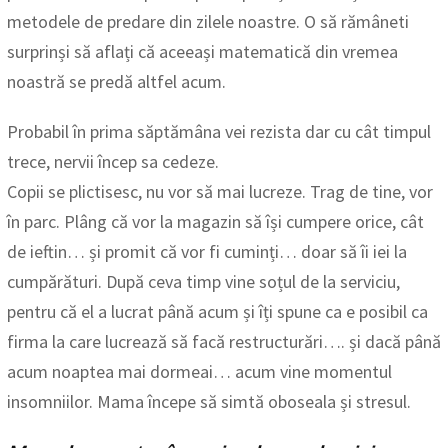
metodele de predare din zilele noastre. O să rămâneti
surprinși să aflați că aceeași matematică din vremea
noastră se predă altfel acum.
Probabil în prima săptămâna vei rezista dar cu cât timpul
trece, nervii încep sa cedeze.
Copii se plictisesc, nu vor să mai lucreze. Trag de tine, vor
în parc. Plâng că vor la magazin să își cumpere orice, cât
de ieftin… și promit că vor fi cuminți… doar să îi iei la
cumpărături. După ceva timp vine soțul de la serviciu,
pentru că el a lucrat până acum și îți spune ca e posibil ca
firma la care lucrează să facă restructurări…. și dacă până
acum noaptea mai dormeai… acum vine momentul
insomniilor. Mama începe să simtă oboseala și stresul.