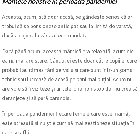
Mamele noastre în perioada pandemiei
Aceasta, acum, stă doar acasă, se gândește serios că ar
trebui să se pensioneze anticipat sau la limită de varstă,
dacă au ajuns la vârsta recomandată.
Dacă până acum, aceasta mămică era relaxată, acum nici
ea nu mai are stare. Gândul ei este doar către copii ei care
probabil au rămas fără serviciu și care sunt într-un şomaj
tehnic sau lucrează de acasă pe bani mai puțini. Acum nu
are voie să îi viziteze și ar telefona non stop dar nu vrea să
deranjeze și să pară paranoia.
În perioada pandemiei fiecare femeie care este mamă,
este stresată și nu știe cum să mai gestioneze situația în
care se află.