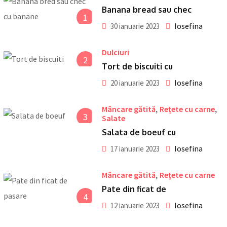
Banana bread sau chec
1
Iosefina
30 ianuarie 2023
Dulciuri
2
Tort de biscuiti cu
Iosefina
20 ianuarie 2023
,
,
Mâncare gătită
Reţete cu carne
3
Salate
Salata de boeuf cu
Iosefina
17 ianuarie 2023
,
Mâncare gătită
Reţete cu carne
Pate din ficat de
4
Iosefina
12 ianuarie 2023