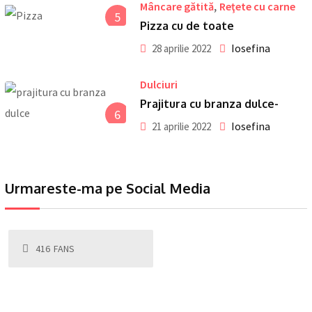
,
Mâncare gătită
Reţete cu carne
5
Pizza cu de toate
Iosefina
28 aprilie 2022
Dulciuri
Prajitura cu branza dulce-
6
Iosefina
21 aprilie 2022
Urmareste-ma pe Social Media
416
FANS