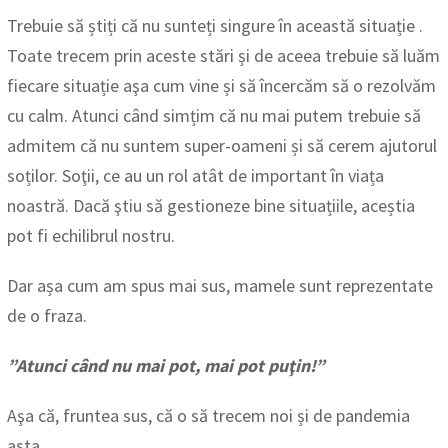
Trebuie să știți că nu sunteți singure în această situație .
Toate trecem prin aceste stări și de aceea trebuie să luăm
fiecare situație aşa cum vine și să încercăm să o rezolvăm
cu calm. Atunci când simțim că nu mai putem trebuie să
admitem că nu suntem super-oameni și să cerem ajutorul
soților. Soţii, ce au un rol atât de important în viața
noastră. Dacă ştiu să gestioneze bine situațiile, aceștia
pot fi echilibrul nostru.
Dar așa cum am spus mai sus, mamele sunt reprezentate
de o fraza.
”Atunci când nu mai pot, mai pot puţin!”
Aşa că, fruntea sus, că o să trecem noi și de pandemia
asta.