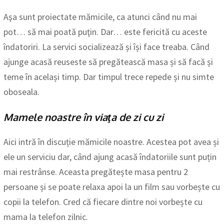
Aşa sunt proiectate mămicile, ca atunci când nu mai
pot… să mai poată puţin. Dar… este fericită cu aceste
îndatoriri. La servici socializează și își face treaba. Când
ajunge acasă reuseste să pregătească masa și să facă și
teme în același timp. Dar timpul trece repede și nu simte
oboseala.
Mamele noastre în viaţa de zi cu zi
Aici intră în discuție mămicile noastre. Acestea pot avea și
ele un serviciu dar, când ajung acasă îndatoriile sunt puțin
mai restrânse. Aceasta pregătește masa pentru 2
persoane și se poate relaxa apoi la un film sau vorbește cu
copii la telefon. Cred că fiecare dintre noi vorbește cu
mama la telefon zilnic.