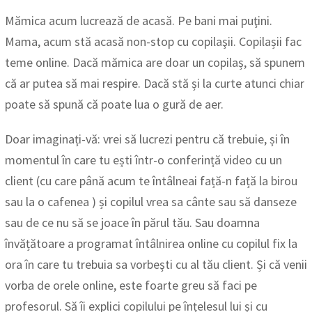
Mămica acum lucrează de acasă. Pe bani mai puţini.
Mama, acum stă acasă non-stop cu copilaşii. Copilașii fac
teme online. Dacă mămica are doar un copilaș, să spunem
că ar putea să mai respire. Dacă stă și la curte atunci chiar
poate să spună că poate lua o gură de aer.
Doar imaginați-vă: vrei să lucrezi pentru că trebuie, și în
momentul în care tu ești într-o conferință video cu un
client (cu care până acum te întâlneai față-n față la birou
sau la o cafenea ) și copilul vrea sa cânte sau să danseze
sau de ce nu să se joace în părul tău. Sau doamna
învățătoare a programat întâlnirea online cu copilul fix la
ora în care tu trebuia sa vorbeşti cu al tău client. Și că venii
vorba de orele online, este foarte greu să faci pe
profesorul. Să îi explici copilului pe înțelesul lui și cu