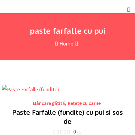
Skip
to
content
paste farfalle cu pui
Home
Mâncare gătită
,
Reţete cu carne
Paste Farfalle (fundite) cu pui si sos
de
0
/ 5