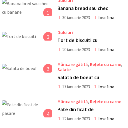
Dulciuri
Banana bread sau chec
1
Iosefina
30 ianuarie 2023
Dulciuri
2
Tort de biscuiti cu
Iosefina
20 ianuarie 2023
,
,
Mâncare gătită
Reţete cu carne
3
Salate
Salata de boeuf cu
Iosefina
17 ianuarie 2023
,
Mâncare gătită
Reţete cu carne
Pate din ficat de
4
Iosefina
12 ianuarie 2023