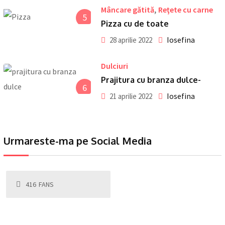
,
Mâncare gătită
Reţete cu carne
5
Pizza cu de toate
Iosefina
28 aprilie 2022
Dulciuri
Prajitura cu branza dulce-
6
Iosefina
21 aprilie 2022
Urmareste-ma pe Social Media
416
FANS